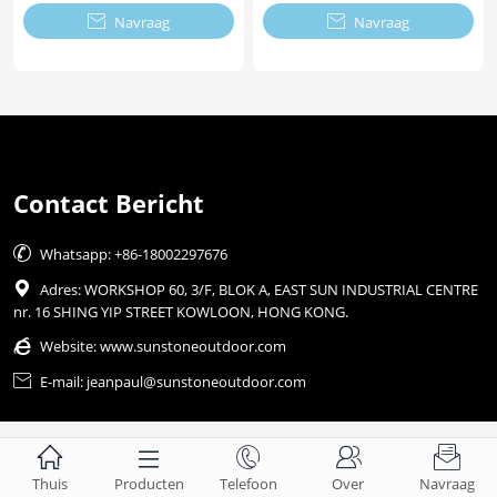

Navraag

Navraag
Contact Bericht

Whatsapp: +86-18002297676

Adres: WORKSHOP 60, 3/F, BLOK A, EAST SUN INDUSTRIAL CENTRE
nr. 16 SHING YIP STREET KOWLOON, HONG KONG.

Website:
www.sunstoneoutdoor.com

E-mail: jeanpaul@sunstoneoutdoor.com





Thuis
Producten
Telefoon
Over
Navraag