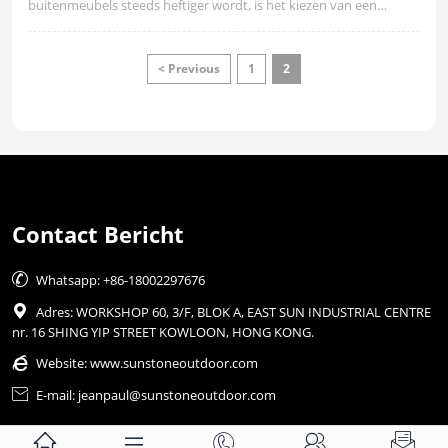
buitenmeubels steeds heftiger wordt, is het kiezen van een
leverancier met zowel productsterkte als internationale
servicemogelijkheden een belangrijk probleem geworden
waarmee veel kopers geconfronteerd worden.
< Previous
1
2
Contact Bericht

Whatsapp: +86-18002297676

Adres: WORKSHOP 60, 3/F, BLOK A, EAST SUN INDUSTRIAL CENTRE
nr. 16 SHING YIP STREET KOWLOON, HONG KONG.

Website:
www.sunstoneoutdoor.com

E-mail: jeanpaul@sunstoneoutdoor.com




