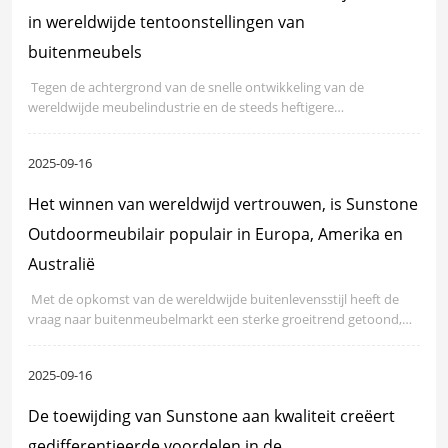
in wereldwijde tentoonstellingen van
buitenmeubels
​ Tegen de achtergrond van de snelle ontwikkeling van de
wereldwijde meubelindustrie en de steeds heftigere
merkconcurrentie zijn internationale tentoonstellingen een
belangrijk platform geworden voor ondernemingen om hun
2025-09-16
kracht te demonstreren, de samenwerking uit te breiden en
verbinding te maken met de markt.
Het winnen van wereldwijd vertrouwen, is Sunstone
Outdoormeubilair populair in Europa, Amerika en
Australië
​ Met de opkomst van de wereldwijde buitenlevensstijl heeft de
vraag naar buitenmeubelmarkt een sterke groeitrend getoond,
vooral in volwassen markten zoals Europa, Amerika en Australië,
waar consumenten hogere eisen hebben aan productontwerp,
2025-09-16
comfort en duurzaamheid.
De toewijding van Sunstone aan kwaliteit creëert
gedifferentieerde voordelen in de