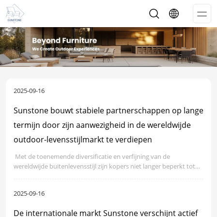
Op
Me
2025-09-16
Sunstone bouwt stabiele partnerschappen op lange
termijn door zijn aanwezigheid in de wereldwijde
outdoor-levensstijlmarkt te verdiepen
​ Met de toenemende diversificatie en verfijning van de
wereldwijde buitenlevensstijl zijn kopers niet langer beperkt tot
productkwaliteit in hun keuze van buitenmeubelleveranciers,
maar zijn ze meer bezorgd over de vraag of ze ondersteunende
2025-09-16
mogelijkheden op lange termijn en continu servicebewustzijn
hebben.
De internationale markt Sunstone verschijnt actief