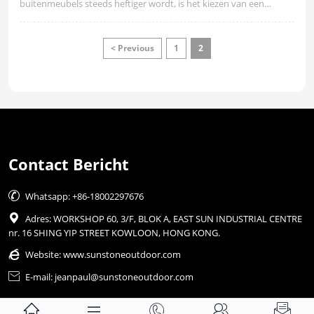
buitenmeubels steeds heftiger wordt, is het kiezen van een
leverancier met zowel productsterkte als internationale
servicemogelijkheden een belangrijk probleem geworden
waarmee veel kopers geconfronteerd worden.
< Previous
1
2
Contact Bericht

Whatsapp: +86-18002297676

Adres: WORKSHOP 60, 3/F, BLOK A, EAST SUN INDUSTRIAL CENTRE
nr. 16 SHING YIP STREET KOWLOON, HONG KONG.

Website:
www.sunstoneoutdoor.com

E-mail: jeanpaul@sunstoneoutdoor.com




