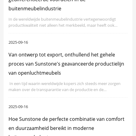
buitenmeubelindustrie
In de wereldwijde buitenmeubelindustrie vertegenwoordigt
productkwaliteit niet alleen het merkbeeld, maar heeft ook
directe invloed op de eindconsumentenervaring en de
marktfeedback van kopers. Sinds zijn oprichting heeft Hong Kong
2025-09-16
Sunstone Holding Limited altijd "kwaliteit eerst" beschouwd als de
kernstrategie van bedrijfsontwikkeling.
Van ontwerp tot export, onthullend het gehele
proces van Sunstone's geavanceerde productielijn
van openluchtmeubels
​ In een tijd waarin wereldwijde kopers zich steeds meer zorgen
maken over de transparantie van de productie en de
productiecapaciteiten, worden leveranciers met onafhankelijke
productiesystemen en verfijnd procesmanagement kernpartners
2025-09-16
in de markt.
Hoe Sunstone de perfecte combinatie van comfort
en duurzaamheid bereikt in moderne